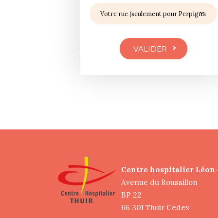
Centre hospitalier Léon
Avenue du Roussillon
BP 22
66 301 Thuir Cedex