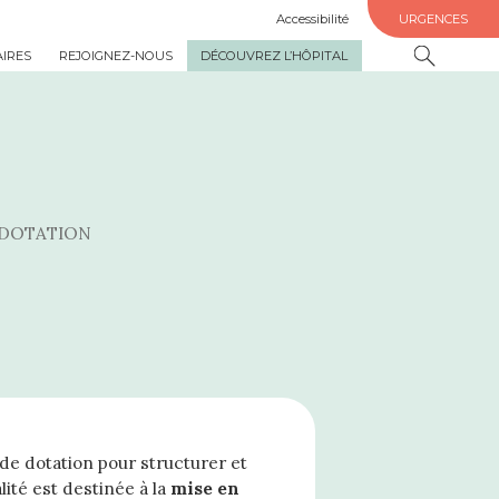
Accessibilité
URGENCES
AIRES
REJOIGNEZ-NOUS
DÉCOUVREZ L’HÔPITAL
 DOTATION
 de dotation pour structurer et
lité est destinée à la
mise en